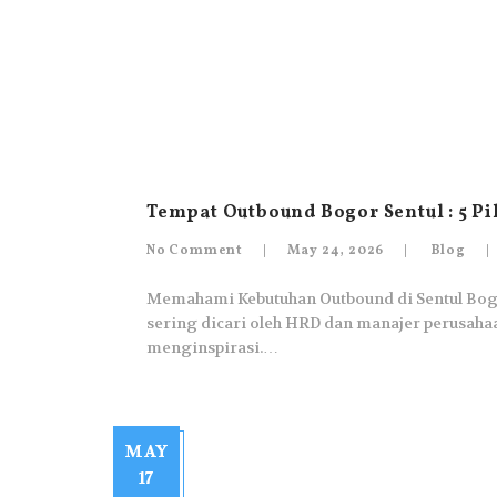
Tempat Outbound Bogor Sentul : 5 P
No Comment
May 24, 2026
Blog
Memahami Kebutuhan Outbound di Sentul Bogo
sering dicari oleh HRD dan manajer perusah
menginspirasi.…
MAY
17