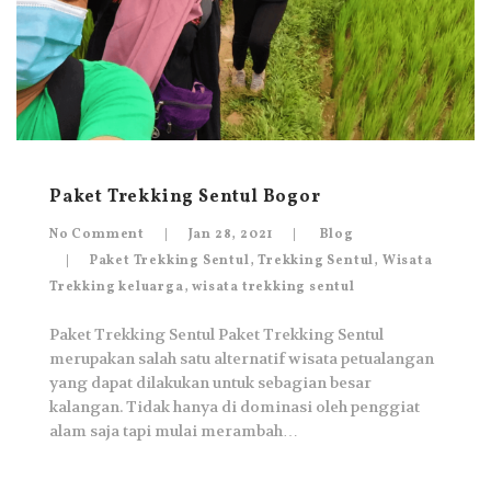
Paket Trekking Sentul Bogor
No Comment
Jan 28, 2021
Blog
Paket Trekking Sentul
,
Trekking Sentul
,
Wisata
Trekking keluarga
,
wisata trekking sentul
Paket Trekking Sentul Paket Trekking Sentul
merupakan salah satu alternatif wisata petualangan
yang dapat dilakukan untuk sebagian besar
kalangan. Tidak hanya di dominasi oleh penggiat
alam saja tapi mulai merambah…