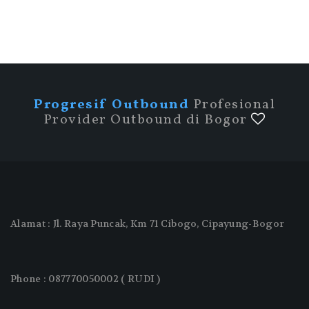
Progresif Outbound
Profesional
Provider Outbound di Bogor
Alamat : Jl. Raya Puncak, Km 71 Cibogo, Cipayung-Bogor
Phone : 087770050002 ( RUDI )